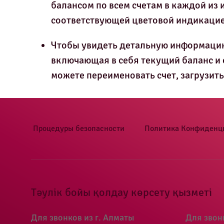
балансом по всем счетам в каждой из 
соответствующей цветовой индикацие
Чтобы увидеть детальную информацию 
включающая в себя текущий баланс и с
можете переименовать счет, загрузить
Процедуры безопасности
Политика Конфиденц
Тәулік бойы қолдау көрсету қызметі
Для звонков из г. Алматы
Для звон