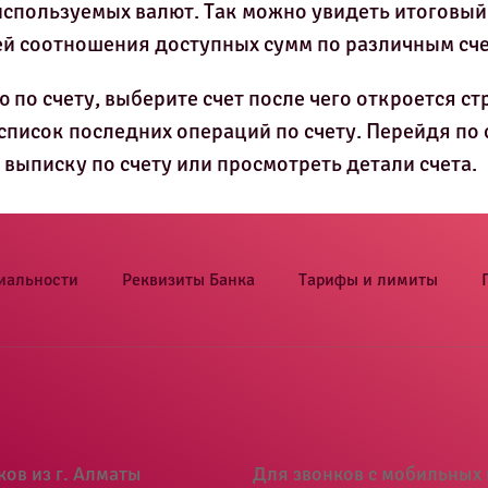
используемых валют. Так можно увидеть итоговый 
й соотношения доступных сумм по различным сче
по счету, выберите счет после чего откроется с
писок последних операций по счету. Перейдя по с
 выписку по счету или просмотреть детали счета.
иальности
Реквизиты Банка
Тарифы и лимиты
ков из г. Алматы
Для звонков с мобильных